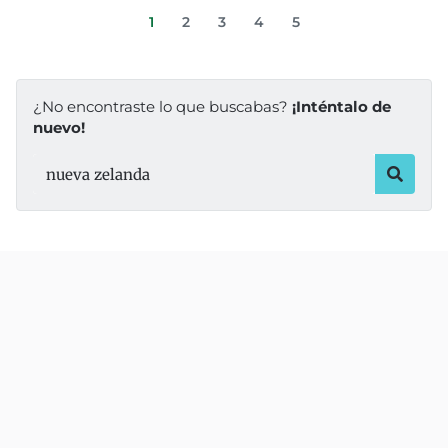
1
2
3
4
5
¿No encontraste lo que buscabas?
¡Inténtalo de
nuevo!